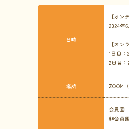
【オン
2024年6
日時
【オン
1日目：2
2日目：2
場所
ZOOM
会員園 
非会員園