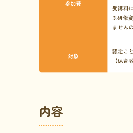
参加費
受講料
※研修
ません
認定こ
対象
【保育
内容