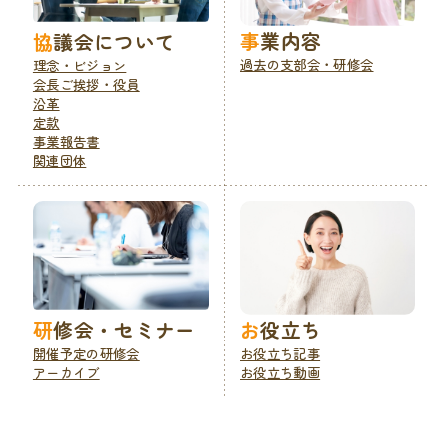
事業内容
協議会について
過去の支部会・研修会
理念・ビジョン
会長ご挨拶・役員
沿革
定款
事業報告書
関連団体
お役立ち
研修会・セミナー
お役立ち記事
開催予定の研修会
お役立ち動画
アーカイブ