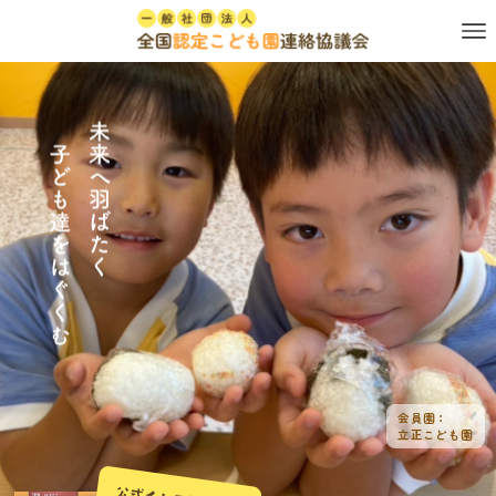
認定こども園 くるみこども園
認定こども園 多々良幼稚園
立正こども園