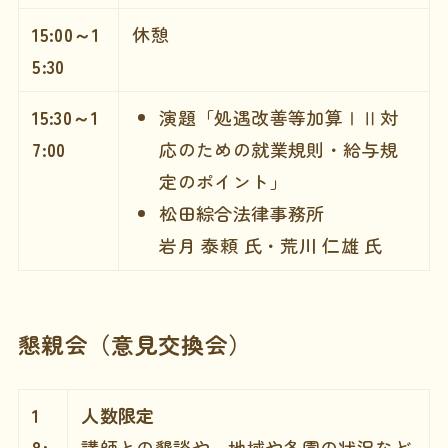
15:00～1
休憩
5:30
15:30～1
演題「処遇改善等加算ⅠⅡ対
7:00
応のための就業規則・給与規
定のポイント」
松田綜合法律事務所
岩月 泰頼 氏・荒川 仁雄 氏
懇親会（意見交換会）
1
人数限定
8:
講師との懇談や、地域や各園の状況など