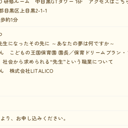
ICO 研修ルーム 中目黒GTタワー 16F
アクセスはこち
京都目黒区上目黒2-1-1
歩約1分
つ
先生になったその先に ～あなたの夢は何ですか～
さん こどもの王国保育園 園長／保育ドリームプラン・
】社会から求められる“先生”という職業について
 株式会社LITALICO
ム
より、お申し込みください。