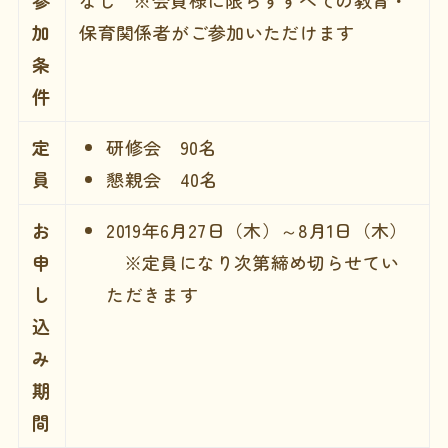
参
なし ※会員様に限らずすべての教育・
加
保育関係者がご参加いただけます
条
件
定
研修会 90名
員
懇親会 40名
お
2019年6月27日（木）～8月1日（木）
申
※定員になり次第締め切らせてい
し
ただきます
込
み
期
間