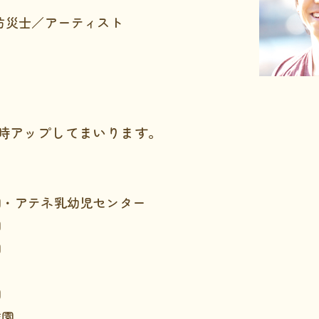
防災士／アーティスト
時アップしてまいります。
園・アテネ乳幼児センター
園
園
園
稚園